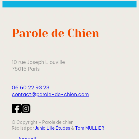
Parole de Chien
10 rue Joseph Liouville
75015 Paris
06 60 22 93 23
contact@parole-de-chien.com
© Copyright – Parole de chien
Réalisé par
Junia Lille Études
&
Tom MULLIER
Accueil